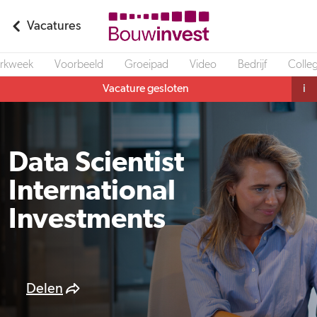
Vacatures
rkweek
Voorbeeld
Groeipad
Video
Bedrijf
Colleg
Vacature gesloten
i
Data Scientist
International
Investments
Delen