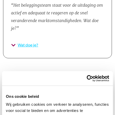
Het beleggingsteam staat voor de uitdaging om
actief en adequaat te reageren op de snel
veranderende marktomstandigheden. Wat doe
je?
Wat doe je?
Groeipad
Ons cookie beleid
Wij gebruiken cookies om verkeer te analyseren, functies
Iedereen is welkom bij Bouwinvest. Het is belangrijk dezelfde
voor social te bieden en om advertenties te
drijfveren te hebben – daarbuiten het liefst zo divers mogelijk in