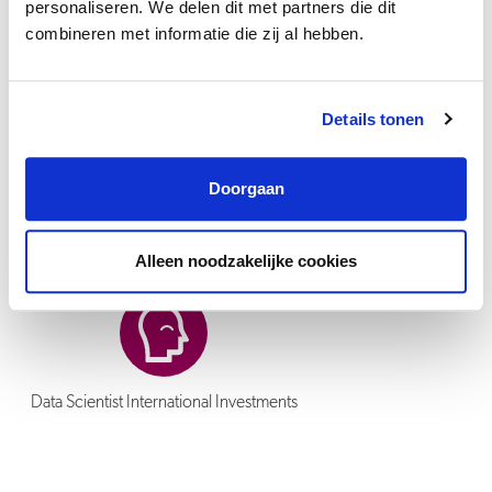
personaliseren. We delen dit met partners die dit
achtergrond, opleiding en interesses. Wij nemen jouw ambities
combineren met informatie die zij al hebben.
serieus, want door daarin te investeren groeien we beide. Er zijn
volop mogelijkheden om je zowel inhoudelijk als persoonlijk te
ontwikkelen, bijvoorbeeld door opleidingen en trainingen te
Details tonen
volgen en natuurlijk learning on the job. Samen kijken we continue
naar je vaardigheden en competenties en hoe we die kunnen
Doorgaan
versterken.
Alleen noodzakelijke cookies
Data Scientist International Investments