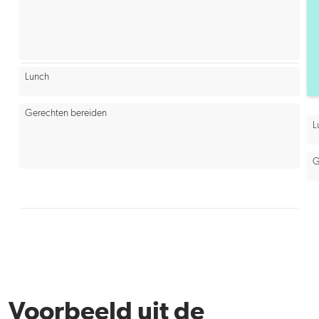
Lunch
Gerechten bereiden
L
G
Voorbeeld uit de