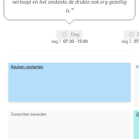
verloopt en het ondanks de drukte ook erg gezellig
is.
Dag
dag 1
dag 2
07:30 - 15:00
07
Keuken opstarten
K
Gerechten bereiden
G