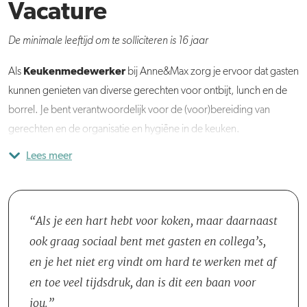
Vacature
De minimale leeftijd om te solliciteren is 16 jaar
Keukenmedewerker
Als
bij Anne&Max zorg je ervoor dat gasten
kunnen genieten van diverse gerechten voor ontbijt, lunch en de
borrel. Je bent verantwoordelijk voor de (voor)bereiding van
gerechten en de organisatie en hygiëne in de keuken.
Lees meer
Aan het begin van je shift ben je vooral bezig met voorbereidende
Je werkt in wisselende shifts. Bij de vroege shift ben je voornamelijk
Het keukenteam waarin je werkt, bestaat uit een Teamleider Keuken
Vermeld in je motivatie hoeveel dagen en op welke dagen je
werkzaamheden, zoals het grillen van groenten en het snijden van
verantwoordelijk voor het opstarten en het voorbereiden. Bij de
en verschillende Keukenmedewerkers en Afwassers.
beschikbaar bent.
fruit. Dan hoef je - zodra de bestellingen binnenkomen - alleen de
latere shift zorg je dat je samen met je collega’s de keuken weer
borden netjes op te maken voordat je deze meegeeft aan de
netjes achterlaat voor de volgende dag.
Als je een hart hebt voor koken, maar daarnaast
bediening. Samen met je collega’s zorg je ervoor dat de gerechten
ook graag sociaal bent met gasten en collega’s,
volgens de instructies uit het handboek worden geserveerd.
en je het niet erg vindt om hard te werken met af
en toe veel tijdsdruk, dan is dit een baan voor
jou.