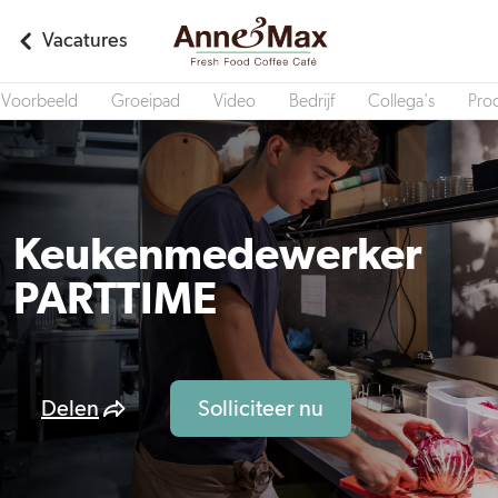
Vacatures
Voorbeeld
Groeipad
Video
Bedrijf
Collega's
Pro
Keukenmedewerker
PARTTIME
Delen
Solliciteer nu