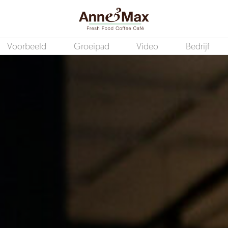
Voorbeeld
Groeipad
Video
Bedrijf
Medewerker Bediening PARTTIME