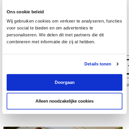
de vrijheid om zichzelf zowel op persoonlijk als op professioneel
vlak te ontwikkelen. Hierin worden medewerkers gestimuleerd en
Ons cookie beleid
gefaciliteerd: Woonwaarts heeft een organisatiebreed
Wij gebruiken cookies om verkeer te analyseren, functies
opleidingsbudget, en bovendien hebben medewerkers vanuit de
voor social te bieden en om advertenties te
CAO Woondiensten een individueel loopbaanbudget.
personaliseren. We delen dit met partners die dit
combineren met informatie die zij al hebben.
Details tonen
Doorgaan
Trainee Vakman/vrouw
Allround V
Alleen noodzakelijke cookies