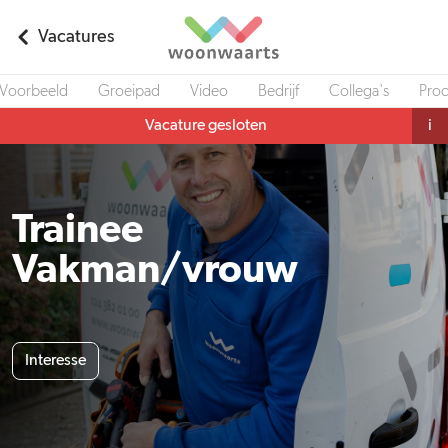
Vacatures
Voorbeeld
Groeipad
Video
Bedrijf
Collega's
Pro
Vacature gesloten
i
Trainee
Vakman/vrouw
Interesse