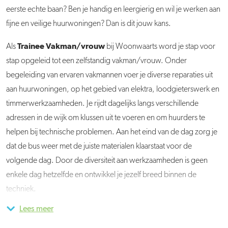
eerste echte baan? Ben je handig en leergierig en wil je werken aan
fijne en veilige huurwoningen? Dan is dit jouw kans.
Trainee Vakman/vrouw
Als
bij Woonwaarts word je stap voor
stap opgeleid tot een zelfstandig vakman/vrouw. Onder
begeleiding van ervaren vakmannen voer je diverse reparaties uit
aan huurwoningen, op het gebied van elektra, loodgieterswerk en
timmerwerkzaamheden. Je rijdt dagelijks langs verschillende
adressen in de wijk om klussen uit te voeren en om huurders te
helpen bij technische problemen. Aan het eind van de dag zorg je
dat de bus weer met de juiste materialen klaarstaat voor de
volgende dag. Door de diversiteit aan werkzaamheden is geen
enkele dag hetzelfde en ontwikkel je jezelf breed binnen de
techniek.
Lees meer
Naast de uitvoerende werkzaamheden zorg je voor een
Je komt te werken in het team Dagelijks Onderhoud, samen met
zorgvuldige afhandeling van de werkbonnen via een tablet of
acht ervaren Medewerkers Dagelijks Onderhoud. Je loopt