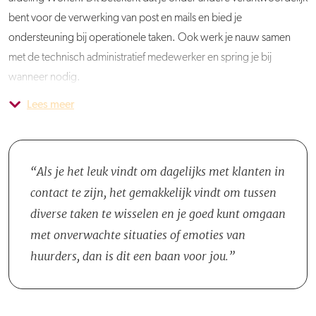
bent voor de verwerking van post en mails en bied je
ondersteuning bij operationele taken. Ook werk je nauw samen
met de technisch administratief medewerker en spring je bij
wanneer nodig.
Lees meer
Je komt te werken binnen de afdeling Wonen, een team dat zich
inzet voor het welzijn van huurders en woningzoekenden. Samen
met je collega’s draag je bij aan een prettige woonomgeving in de
gemeente Wassenaar.
Als je het leuk vindt om dagelijks met klanten in
contact te zijn, het gemakkelijk vindt om tussen
diverse taken te wisselen en je goed kunt omgaan
met onverwachte situaties of emoties van
huurders, dan is dit een baan voor jou.