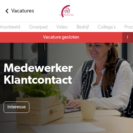
Vacatures
Voorbeeld
Groeipad
Video
Bedrijf
Collega's
Pro
Vacature gesloten
i
Medewerker
Klantcontact
Interesse