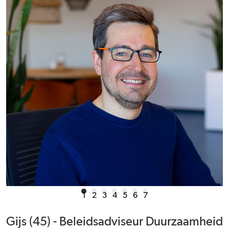
1
2
3
4
5
6
7
Gijs (45) - Beleidsadviseur Duurzaamheid