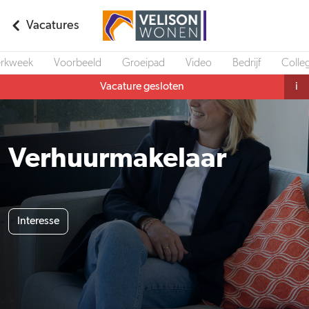
Vacatures
rkweek
Voorbeeld
Groeipad
Video
Bedrijf
Colleg
Vacature gesloten
i
Verhuurmakelaar
Interesse