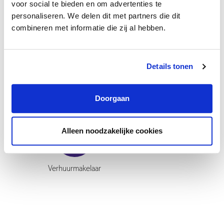
Groeipad
voor social te bieden en om advertenties te
personaliseren. We delen dit met partners die dit
Bij Velison Wonen krijg je volop de ruimte om je te ontwikkelen. Je
combineren met informatie die zij al hebben.
kunt workshops, trainingen en webinars volgen en gebruikmaken
van het opleidingsbudget. Daarnaast heb je een persoonlijk
loopbaanbudget van € 900,- per jaar (bij 36 uur) om te besteden
Details tonen
aan je professionele ontwikkeling.
Doorgaan
Alleen noodzakelijke cookies
Verhuurmakelaar