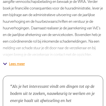
aangifte vennootschapsbelasting en bewaak je de WKA. Verder
boek je financiële consequenties voor de huuradministratie, lever je
een bijdrage aan de administratieve uitvoering van de jaarlijkse
huurverhoging en de huurbezwaarschriften en verstuur je de
huurverhogingen. Daarnaast realiseer je de jaarrekening van VvE’s
en de jaarlijkse afrekening van de servicekosten. Bovendien heb je
een coördinerende rol bij inkomende schademeldingen. Na een
melding van schade stuur je dit door naar de verzekeraar en bij
vragen breng je de verzekeraar in contact met de opzichter.
Lees meer
Je werkt samen met twee collega's van Debiteuren/Crediteuren en
met twee collega's van de afdeling Huurincasso. Je maakt
onderdeel uit van het team Bedrijfsvoering.
Als je het interessant vindt om dingen tot op de
bodem uit te zoeken, nauwkeurig te werken en je
energie haalt uit afwisseling en het