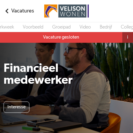
Vacatures
rkweek
Voorbeeld
Groeipad
Video
Bedrijf
Colleg
Vacature gesloten
i
Financieel
medewerker
Interesse