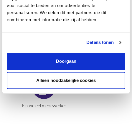
Groeipad
voor social te bieden en om advertenties te
personaliseren. We delen dit met partners die dit
Bij Velison Wonen krijg je volop de ruimte om je te ontwikkelen. Je
combineren met informatie die zij al hebben.
kunt workshops, trainingen en webinars volgen en gebruikmaken
van het opleidingsbudget. Daarnaast heb je een persoonlijk
Details tonen
loopbaanbudget van € 900,- per jaar (bij 36 uur) om te besteden
aan je professionele ontwikkeling.
Doorgaan
Alleen noodzakelijke cookies
Financieel medewerker