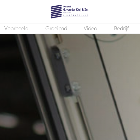
Voorbeeld
Groeipad
Video
Bedrijf
Productiemedewerker