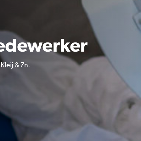
edewerker
Kleij & Zn.