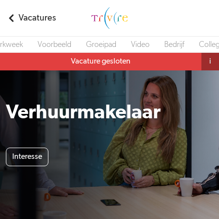
Vacatures
rkweek
Voorbeeld
Groeipad
Video
Bedrijf
Colleg
Vacature gesloten
i
Verhuurmakelaar
Interesse