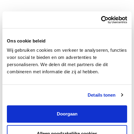
Groeipad
Ons cookie beleid
Bij Trivire is er volop aandacht voor ontwikkeling. Medewerkers
Wij gebruiken cookies om verkeer te analyseren, functies
beschikken via de cao over een eigen budget voor persoonlijke
voor social te bieden en om advertenties te
groei. Opleidingen die nodig zijn voor het uitoefenen van je functie
personaliseren. We delen dit met partners die dit
worden volledig vergoed door Trivire. Binnen duidelijke kaders
combineren met informatie die zij al hebben.
krijg je alle ruimte om je werk naar eigen inzicht vorm te geven. Er
zijn veel mogelijkheden om jezelf zowel professioneel als
persoonlijk verder te ontwikkelen. Daarnaast besteden we ook
Details tonen
actief aandacht aan teamontwikkeling.
Doorgaan
Alleen noodzakelijke cookies