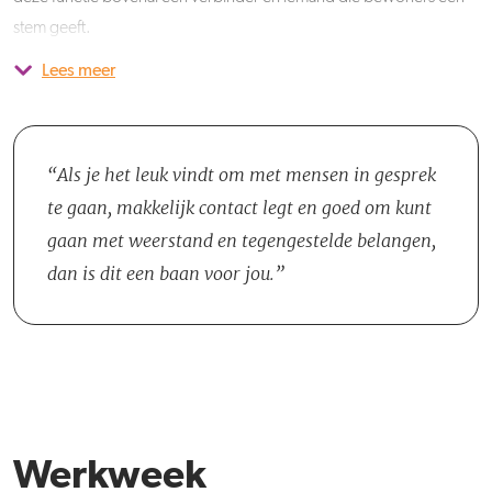
stem geeft.
Lees meer
Je komt te werken op de afdeling Leefbaarheid & Wijkregie, die is
samengesteld uit wijkbeheerders en verschillende regisseurs. Je
coördineert vooral veel met de regisseurs, waarmee je samen per
gebied kijkt wat er nodig is. Ook stem je af en toe af met de
Als je het leuk vindt om met mensen in gesprek
gemeente, bijvoorbeeld wanneer er sprake is van een gezamenlijk
te gaan, makkelijk contact legt en goed om kunt
project.
gaan met weerstand en tegengestelde belangen,
dan is dit een baan voor jou.
Werkweek