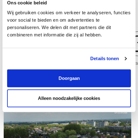
Ons cookie beleid
actief aandacht aan teamontwikkeling.
Wij gebruiken cookies om verkeer te analyseren, functies
voor social te bieden en om advertenties te
personaliseren. We delen dit met partners die dit
combineren met informatie die zij al hebben.
Details tonen
Regisseur Leefbaarheid en Participatie
Gebiedsr
Doorgaan
Alleen noodzakelijke cookies