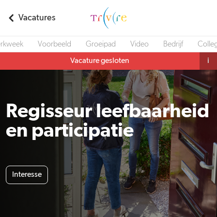
Vacatures
rkweek
Voorbeeld
Groeipad
Video
Bedrijf
Colleg
Vacature gesloten
i
Regisseur leefbaarheid
en participatie
Interesse