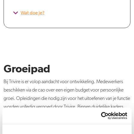
Wat doe je?
Groeipad
Bij Trivire is er volop aandacht voor ontwikkeling. Medewerkers
beschikken via de cao over een eigen budget voor persoonlijke
groei. Opleidingen die nodig zijn voor het uitoefenen van je functie
worden volledig vergoed door Trivire. Binnen duidelijke kaders
krijg je alle ruimte om je werk naar eigen inzicht vorm te geven. Er
zijn veel mogelijkheden om jezelf zowel professioneel als
persoonlijk verder te ontwikkelen. Daarnaast besteden we ook