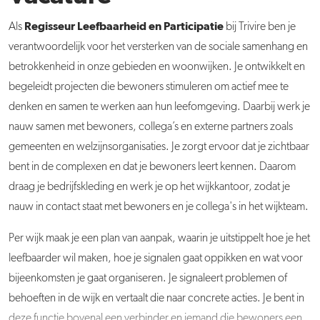
R
egisseur Leefbaarheid en Participatie
Als
bij Trivire ben je
verantwoordelijk voor het versterken van de sociale samenhang en
betrokkenheid in onze gebieden en woonwijken. Je ontwikkelt en
begeleidt projecten die bewoners stimuleren om actief mee te
denken en samen te werken aan hun leefomgeving. Daarbij werk je
nauw samen met bewoners, collega’s en externe partners zoals
gemeenten en welzijnsorganisaties. Je zorgt ervoor dat je zichtbaar
bent in de complexen en dat je bewoners leert kennen. Daarom
draag je bedrijfskleding en werk je op het wijkkantoor, zodat je
nauw in contact staat met bewoners en je collega's in het wijkteam.
Per wijk maak je een plan van aanpak, waarin je uitstippelt hoe je het
leefbaarder wil maken, hoe je signalen gaat oppikken en wat voor
bijeenkomsten je gaat organiseren. Je signaleert problemen of
behoeften in de wijk en vertaalt die naar concrete acties. Je bent in
deze functie bovenal een verbinder en iemand die bewoners een