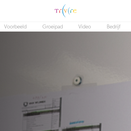
Voorbeeld
Groeipad
Video
Bedrijf
Regisseur Bijzondere Doelgroepen