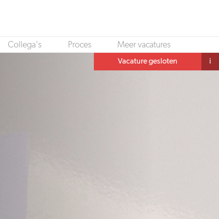
Collega's
Proces
Meer vacatures
Vacature gesloten
i