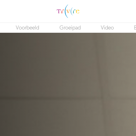
Voorbeeld
Groeipad
Video
B
Mutatieopzichter