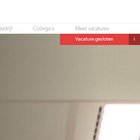
edrijf
Collega's
Meer vacatures
Vacature gesloten
i