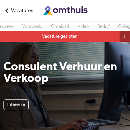
Vacatures
rkweek
Voorbeeld
Groeipad
Video
Bedrijf
Colleg
Vacature gesloten
i
Consulent Verhuur en
Verkoop
Interesse