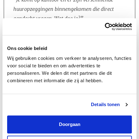
huuropzeggingen binnengekomen die direct
aandacht vragen. Wat doe je?
Wat doe je?
Ons cookie beleid
Wij gebruiken cookies om verkeer te analyseren, functies
voor social te bieden en om advertenties te
personaliseren. We delen dit met partners die dit
combineren met informatie die zij al hebben.
Groeipad
Details tonen
Bij Omthuis zijn we veel bezig met het investeren in de
(zelf)ontwikkeling om zowel de individuele groei als de groei van
Doorgaan
het team te bevorderen. De cultuur van voortdurende ontwikkeling
en groei wordt constant gestimuleerd. Onze medewerkers