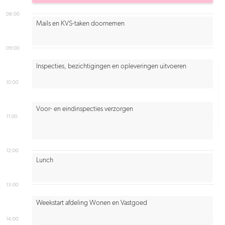
08:00
Mails en KVS-taken doornemen
09:00
Inspecties, bezichtigingen en opleveringen uitvoeren
10:00
Voor- en eindinspecties verzorgen
11:00
12:00
Lunch
13:00
Weekstart afdeling Wonen en Vastgoed
14:00