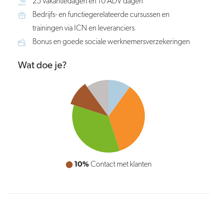
25 vakantiedagen en 10 ADV dagen
Bedrijfs- en functiegerelateerde cursussen en
trainingen via ICN en leveranciers
Bonus en goede sociale werknemersverzekeringen
Wat doe je?
10%
10%
Overleg met collega's
Contact met klanten