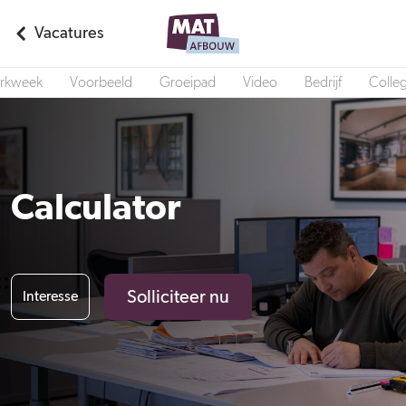
Vacatures
rkweek
Voorbeeld
Groeipad
Video
Bedrijf
Colleg
Calculator
Solliciteer nu
Interesse