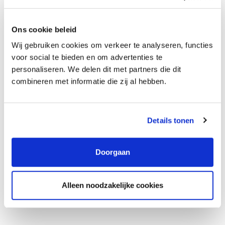
Hoe ga je hiermee om?
Ons cookie beleid
Wij gebruiken cookies om verkeer te analyseren, functies
Wat doe je?
voor social te bieden en om advertenties te
personaliseren. We delen dit met partners die dit
combineren met informatie die zij al hebben.
Details tonen
Groeipad
Doorgaan
Bij MAT Afbouw draait alles om kennis en kunde, maar er is ook
volop ruimte voor doorgroei. Er zijn mogelijkheden om je verder te
Alleen noodzakelijke cookies
ontwikkelen binnen de beschikbare functies binnen het bedrijf.