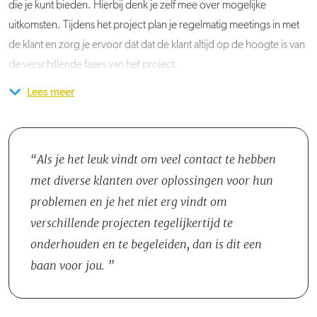
die je kunt bieden. Hierbij denk je zelf mee over mogelijke
uitkomsten. Tijdens het project plan je regelmatig meetings in met
de klant en zorg je ervoor dat dat de klant altijd op de hoogte is van
de verschillende fases van het project.
Lees meer
Je komt te werken in het Project Management Team. Hoewel je
verantwoordelijkheid bent voor je eigen projecten, is er altijd de
mogelijkheid om te overleggen met een van je collega’s wanneer
dat nodig is.
Als je het leuk vindt om veel contact te hebben
met diverse klanten over oplossingen voor hun
problemen en je het niet erg vindt om
verschillende projecten tegelijkertijd te
onderhouden en te begeleiden, dan is dit een
baan voor jou.