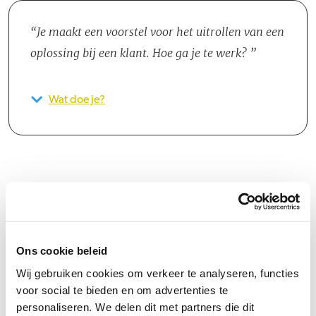
Je maakt een voorstel voor het uitrollen van een
oplossing bij een klant. Hoe ga je te werk?
Wat doe je?
Groeipad
Ons cookie beleid
Bij MAG45 zijn er diverse mogelijkheden om je professioneel te
Wij gebruiken cookies om verkeer te analyseren, functies
ontwikkelen en je carrière te bevorderen. Dit gebeurt onder
voor social te bieden en om advertenties te
andere via interne en externe opleidings- en trainingsprogramma's.
personaliseren. We delen dit met partners die dit