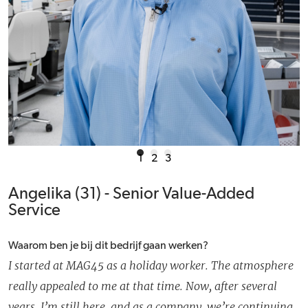
1
2
3
Angelika (31) - Senior Value-Added
Service
Waarom ben je bij dit bedrijf gaan werken?
I started at MAG45 as a holiday worker. The atmosphere
really appealed to me at that time. Now, after several
years, I’m still here, and as a company, we’re continuing