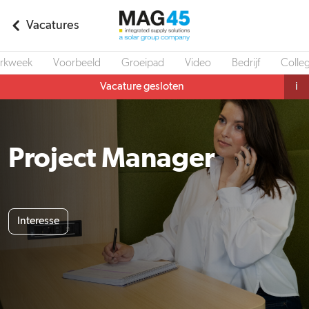
Vacatures
rkweek
Voorbeeld
Groeipad
Video
Bedrijf
Colleg
Vacature gesloten
i
Project Manager
Interesse