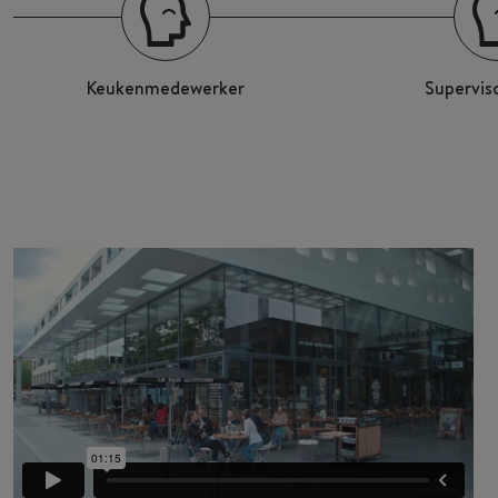
Keukenmedewerker
Supervis