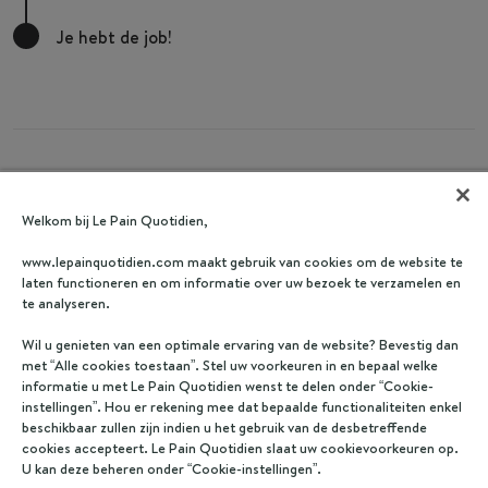
Je hebt de job!
Welkom bij Le Pain Quotidien,
www.lepainquotidien.com maakt gebruik van cookies om de website te
Interessante baan?
laten functioneren en om informatie over uw bezoek te verzamelen en
te analyseren.
Wil u genieten van een optimale ervaring van de website? Bevestig dan
Delen
Solliciteer nu
Interesse
met “Alle cookies toestaan”. Stel uw voorkeuren in en bepaal welke
informatie u met Le Pain Quotidien wenst te delen onder “Cookie-
instellingen”. Hou er rekening mee dat bepaalde functionaliteiten enkel
beschikbaar zullen zijn indien u het gebruik van de desbetreffende
cookies accepteert. Le Pain Quotidien slaat uw cookievoorkeuren op.
U kan deze beheren onder “Cookie-instellingen”.