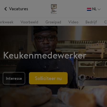
Vacatures
NL
erkweek
Voorbeeld
Groeipad
Video
Bedrijf
C
Keukenmedewerker
Solliciteer nu
Interesse