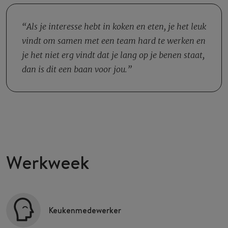
de werkvloer. Aan het einde van de dag maak je de keuken
06.00 uur begint, ben je verantwoordelijk voor het
schoon, maar gedurende de dag zorg je ook dat je werkplek
opstarten van de keuken en wanneer je een sluitende
Als je interesse hebt in koken en eten, je het leuk
netjes blijft. Je houdt ook nauwgezet de voorraden van
dienst hebt zorg je er met collega’s voor dat alles schoon
vindt om samen met een team hard te werken en
ingrediënten bij, zodat de Manager deze kan bestellen en
en netjes achtergelaten wordt voor de collega’s van de
je het niet erg vindt dat je lang op je benen staat,
er altijd genoeg is.
volgende dag.
dan is dit een baan voor jou.
Werkweek
Keukenmedewerker