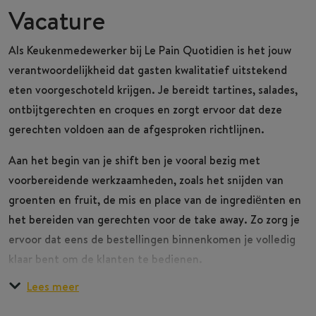
Vacature
Als
Keukenmedewerker
bij Le Pain Quotidien is het jouw
verantwoordelijkheid dat gasten kwalitatief uitstekend
eten voorgeschoteld krijgen. Je bereidt tartines, salades,
ontbijtgerechten en croques en zorgt ervoor dat deze
gerechten voldoen aan de afgesproken richtlijnen.
Aan het begin van je shift ben je vooral bezig met
voorbereidende werkzaamheden, zoals het snijden van
groenten en fruit, de mis en place van de ingrediënten en
het bereiden van gerechten voor de take away. Zo zorg je
ervoor dat eens de bestellingen binnenkomen je volledig
klaar bent om de klanten te bedienen.
Lees meer
Op kalmere momenten help je je collega van de afwas met
In deze baan heb je afwisselende werktijden en word je
het schikken van de vuile vaat die aangeleverd wordt vanaf
ingepland tussen 06.00 uur en 20.00 uur. Wanneer je om