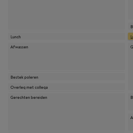
B
Lunch
L
Afwassen
G
Bestek poleren
Overleg met collega
Gerechten bereiden
B
A