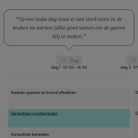
Op een leuke dag staat er een sterk team in de
keuken en werken jullie goed samen om de gasten
blij te maken.
Dag
dag 1
dag 2
07:00 - 16:00
07
Keuken openen en brood afbakken
K
Gerechten voorbereiden
G
Gerechten bereiden