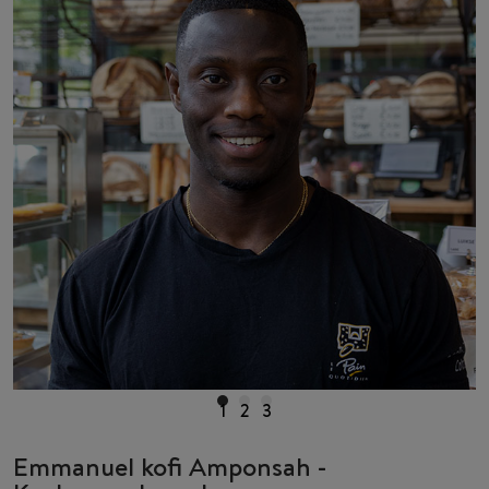
1
2
3
Emmanuel kofi Amponsah -