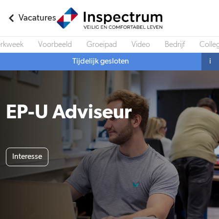
Vacatures
rkweek
Voorbeeld
Groeipad
Video
Bedrijf
Colleg
Tijdelijk gesloten
i
EP-U Adviseur
Interesse