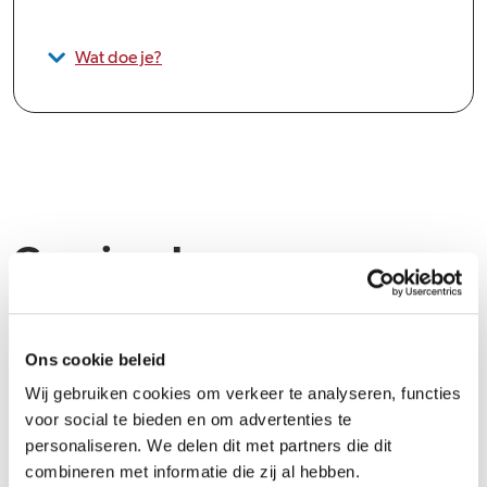
Wat doe je?
Groeipad
Bij Inspectrum is het groeipad gericht op het benutten van jouw
maximale potentieel. Dit vraagt om een proactieve houding,
Ons cookie beleid
waarbij jij de kansen voor je eigen ontwikkeling grijpt. Er is volop
Wij gebruiken cookies om verkeer te analyseren, functies
ruimte voor zowel professionele als persoonlijke groei, binnen én
voor social te bieden en om advertenties te
buiten je vakgebied. Door deze aanpak stimuleert Inspectrum niet
personaliseren. We delen dit met partners die dit
alleen jouw carrière, maar ook je persoonlijke ontwikkeling, zodat
combineren met informatie die zij al hebben.