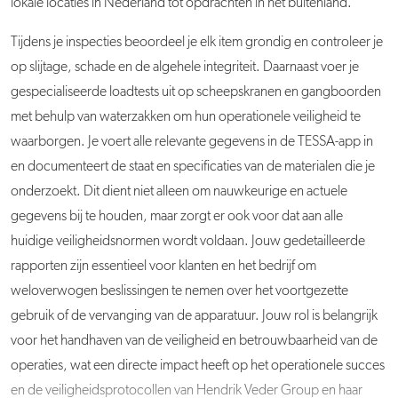
lokale locaties in Nederland tot opdrachten in het buitenland.
Tijdens je inspecties beoordeel je elk item grondig en controleer je
op slijtage, schade en de algehele integriteit. Daarnaast voer je
gespecialiseerde loadtests uit op scheepskranen en gangboorden
met behulp van waterzakken om hun operationele veiligheid te
waarborgen. Je voert alle relevante gegevens in de TESSA-app in
en documenteert de staat en specificaties van de materialen die je
onderzoekt. Dit dient niet alleen om nauwkeurige en actuele
gegevens bij te houden, maar zorgt er ook voor dat aan alle
huidige veiligheidsnormen wordt voldaan. Jouw gedetailleerde
rapporten zijn essentieel voor klanten en het bedrijf om
weloverwogen beslissingen te nemen over het voortgezette
gebruik of de vervanging van de apparatuur. Jouw rol is belangrijk
voor het handhaven van de veiligheid en betrouwbaarheid van de
operaties, wat een directe impact heeft op het operationele succes
en de veiligheidsprotocollen van Hendrik Veder Group en haar