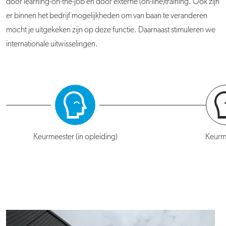
door learning-on-the-job en door externe (on-line)training. Ook zijn
er binnen het bedrijf mogelijkheden om van baan te veranderen
mocht je uitgekeken zijn op deze functie. Daarnaast stimuleren we
internationale uitwisselingen.
Keurmeester (in opleiding)
Keurm