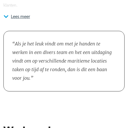
klanten.
Lees meer
Je maakt deel uit van het Solution-team dat uit ongeveer vijfentwintig
professionals bestaat. De teamomgeving bevordert zowel
individuele als gezamenlijke inspanningen, met mogelijkheden om
solo of in groepen te werken, afhankelijk van de omvang van de
Als je het leuk vindt om met je handen te
inspectie. Regelmatige interacties met ervaren inspecteurs
werken in een divers team en het een uitdaging
verbeteren je kennis en vaardigheden en bereiden je voor op een
vindt om op verschillende maritieme locaties
scala aan uitdagingen in diverse omgevingen. Deze teamstructuur
taken op tijd af te ronden, dan is dit een baan
zorgt voor een uitgebreid ondersteuning die belangrijk is voor
voor jou.
jouw professionele ontwikkeling en de effectieve uitvoering van je
verantwoordelijkheden.