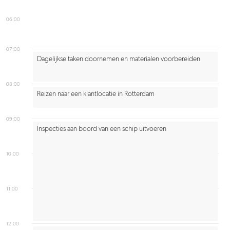
06:00
07:00
Dagelijkse taken doornemen en materialen voorbereiden
08:00
Reizen naar een klantlocatie in Rotterdam
09:00
Inspecties aan boord van een schip uitvoeren
10:00
11:00
12:00