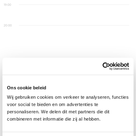
19:00
20:00
Voorbeeld uit de
praktijk
Ons cookie beleid
Wij gebruiken cookies om verkeer te analyseren, functies
Je bent aan boord van een schip dat een paar
voor social te bieden en om advertenties te
dagen ligt aangemeerd voor bevoorrading en
personaliseren. We delen dit met partners die dit
combineren met informatie die zij al hebben.
bemanningswisseling en voert inspecties uit op
hijsapparatuur. Je constateert echter dat