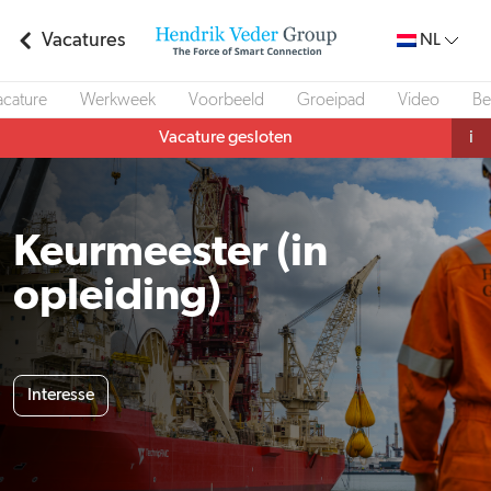
Vacatures
NL
acature
Werkweek
Voorbeeld
Groeipad
Video
Be
Vacature gesloten
i
Keurmeester (in
opleiding)
Interesse