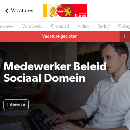
Vacatures
rkweek
Voorbeeld
Groeipad
Video
Bedrijf
Colleg
Vacature gesloten
i
Medewerker Beleid
Sociaal Domein
Interesse