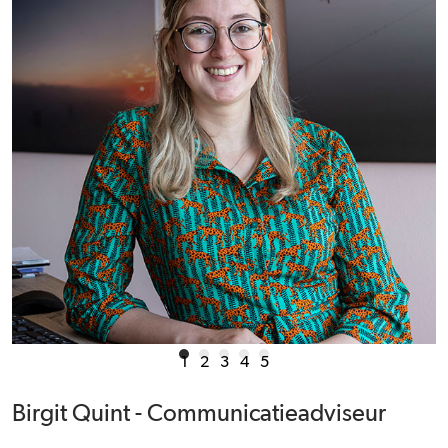
1
2
3
4
5
Birgit Quint - Communicatieadviseur