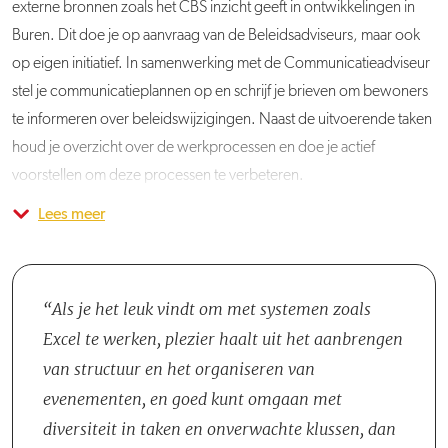
externe bronnen zoals het CBS inzicht geeft in ontwikkelingen in
Buren. Dit doe je op aanvraag van de Beleidsadviseurs, maar ook
op eigen initiatief. In samenwerking met de Communicatieadviseur
stel je communicatieplannen op en schrijf je brieven om bewoners
te informeren over beleidswijzigingen. Naast de uitvoerende taken
houd je overzicht over de werkprocessen en doe je actief
voorstellen om deze processen te verbeteren.
Lees meer
Je komt te werken in het team Beleid & Ondersteuning, samen met
Deze vacature heeft geen einddatum. We zetten deze uit tot we de
een Algemeen Secretaresse en zestien Beleidsadviseurs. Binnen dit
juiste collega hebben gevonden.
Acquisitie naar aanleiding van
team wordt intensief samengewerkt, waarbij de wekelijkse
deze vacature wordt niet op prijs gesteld.
ochtendstart op maandag zorgt voor een goede onderlinge
Als je het leuk vindt om met systemen zoals
afstemming over de lopende projecten. Naast je team heb je
Excel te werken, plezier haalt uit het aanbrengen
regelmatig contact met de Communicatieadviseur, de Financieel
van structuur en het organiseren van
Adviseur en de Controller.
evenementen, en goed kunt omgaan met
diversiteit in taken en onverwachte klussen, dan