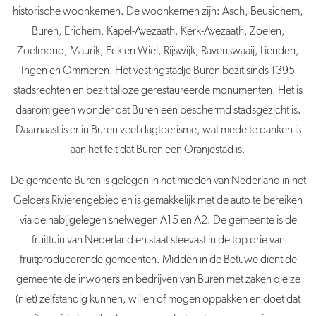
historische woonkernen. De woonkernen zijn: Asch, Beusichem,
Buren
, Erichem, Kapel-Avezaath, Kerk-Avezaath, Zoelen,
Zoelmond, Maurik, Eck en Wiel, Rijswijk, Ravenswaaij, Lienden,
Ingen en Ommeren. Het vestingstadje
Buren
bezit sinds 1395
stadsrechten en bezit talloze gerestaureerde monumenten. Het is
daarom geen wonder dat
Buren
een beschermd stadsgezicht is.
Daarnaast is er in
Buren
veel dagtoerisme, wat mede te danken is
aan het feit dat
Buren
een Oranjestad is.
De
gemeente
Buren
is gelegen in het midden van Nederland in het
Gelders Rivierengebied en is gemakkelijk met de auto te bereiken
via de nabijgelegen snelwegen A15 en A2. De g
emeente
is de
fruittuin van Nederland en staat steevast in de top drie van
fruitproducerende gemeenten. Midden in de Betuwe dient de
gemeente de inwoners en bedrijven van
Buren
met zaken die ze
(niet) zelfstandig kunnen, willen of mogen oppakken en doet dat