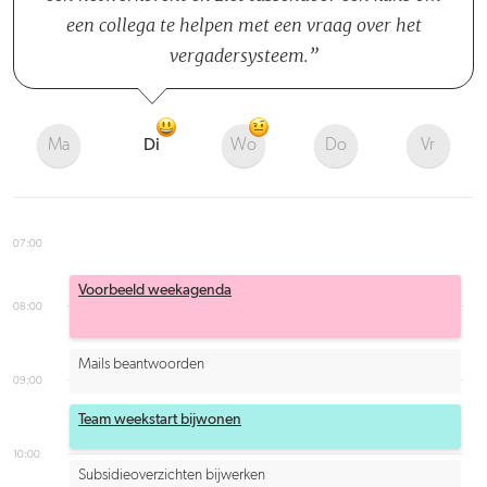
een collega te helpen met een vraag over het
vergadersysteem.
Ma
Di
Wo
Do
Vr
07:00
Voorbeeld weekagenda
08:00
Mails beantwoorden
09:00
Team weekstart bijwonen
10:00
Subsidieoverzichten bijwerken