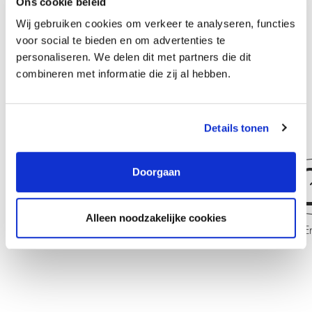
Ons cookie beleid
Wij gebruiken cookies om verkeer te analyseren, functies
Bij Fischcon/Compressor Systems Holland stimuleren we
voor social te bieden en om advertenties te
medewerkers om hun kennis en kunde op peil te houden. Er
personaliseren. We delen dit met partners die dit
worden voldoende cursussen en trainingen aangeboden waar
combineren met informatie die zij al hebben.
gebruik van gemaakt kan worden. Wij investeren in je ontwikkeling
– net zoals we dat in onze systemen doen.
Details tonen
Doorgaan
Alleen noodzakelijke cookies
Mechanical Engineer
Lead E