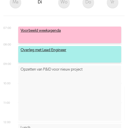
Ma
Di
Wo
Do
Vr
07:00
Voorbeeld weekagenda
08:00
Overleg met Lead Engineer
09:00
Opzetten van P&ID voor nieuw project
10:00
11:00
12:00
Lunch