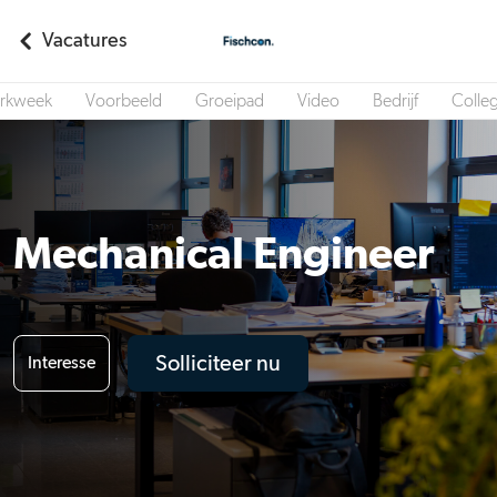
Vacatures
rkweek
Voorbeeld
Groeipad
Video
Bedrijf
Colleg
Mechanical Engineer
Solliciteer nu
Interesse