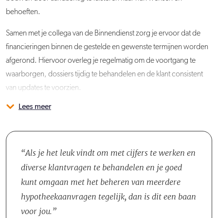
behoeften.
Samen met je collega van de Binnendienst zorg je ervoor dat de
financieringen binnen de gestelde en gewenste termijnen worden
afgerond. Hiervoor overleg je regelmatig om de voortgang te
waarborgen, dossiers tijdig te behandelen en de klant consistent
van updates te voorzien.
Lees meer
Je gaat werken op de vestigingen in Rosmalen en Veenendaal. Je
De Hypotheekshop
Bij de Hypotheekshop staat het woongeluk van de klanten centraal.
hebt vooral (telefonisch) contact met de collega's van jouw eigen
De unieke wensen, behoeften op het gebied van wonen, het
vestiging, maar wanneer nodig, ook met collega's van andere
verzekeren en de financiële planning worden nauwkeurig in kaart
locaties.
gebracht door de Financieel Adviseurs. Door de uitgebreide
Als je het leuk vindt om met cijfers te werken en
kennis waarover we beschikken, bieden we onafhankelijk
diverse klantvragen te behandelen en je goed
financieel advies op maat. Door onze nauw samenwerking met
kunt omgaan met het beheren van meerdere
vrijwel alle hypotheekverstrekkers en verzekeringsmaatschappijen
hypotheekaanvragen tegelijk, dan is dit een baan
is de organisatie in staat om een breed scala aan mogelijkheden aan
voor jou.