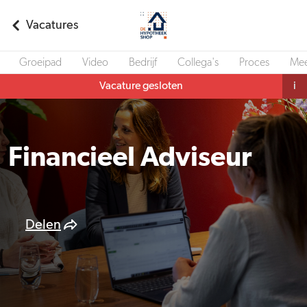
Vacatures
Groeipad
Video
Bedrijf
Collega's
Proces
Mee
Vacature gesloten
i
Financieel Adviseur
Delen