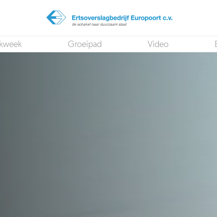
kweek
Groeipad
Video
Operationeel Medewerker