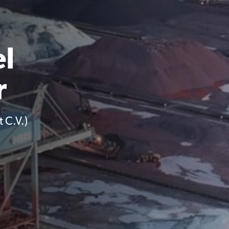
l
r
 C.V.)