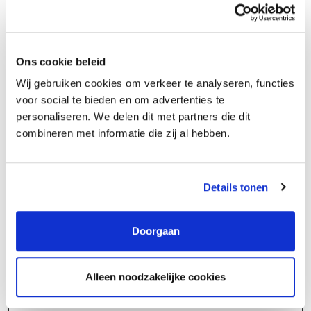
17:00
Ons cookie beleid
Wij gebruiken cookies om verkeer te analyseren, functies
voor social te bieden en om advertenties te
personaliseren. We delen dit met partners die dit
Voorbeeld uit de
combineren met informatie die zij al hebben.
praktijk
Details tonen
Na het testen van een nieuwe matrijs blijkt dat
extra hulpmiddelen nodig zijn om het product
Doorgaan
goed te krijgen, wat doe je?
Alleen noodzakelijke cookies
Wat doe je?