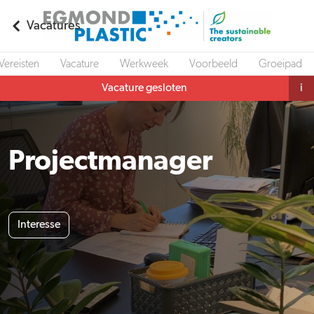
Vacatures
Vereisten
Vacature
Werkweek
Voorbeeld
Groeipad
Vacature gesloten
i
Projectmanager
Interesse