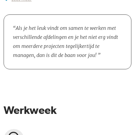
Als Projectmanager kom je terecht in het team Verkoop, dat bestaat
uit zes mensen, werk je samen met de Hoofd Verkoop,
Projectmanagement, de Binnendienst en Marketing en
Communicatie.
Als je het leuk vindt om samen te werken met
verschillende afdelingen en je het niet erg vindt
om meerdere projecten tegelijkertijd te
managen, dan is dit de baan voor jou!
Werkweek