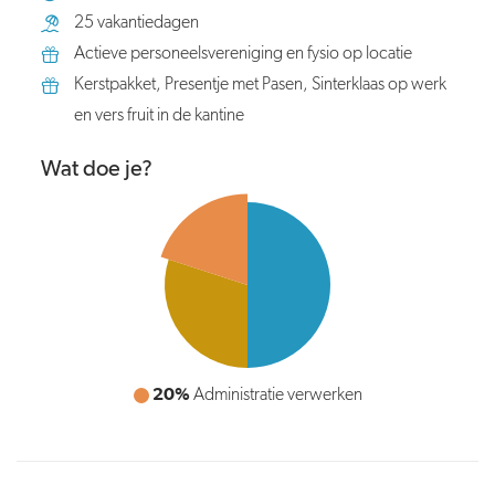
25 vakantiedagen
Actieve personeelsvereniging en fysio op locatie
Kerstpakket, Presentje met Pasen, Sinterklaas op werk
en vers fruit in de kantine
Wat doe je?
20%
50%
Administratie verwerken
Aanvragen verwerken