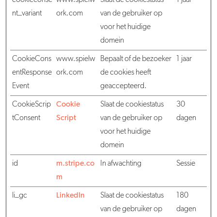
cookieconse
www.spielw
Slaat de cookiestatus
1 jaar
nt_variant
ork.com
van de gebruiker op
voor het huidige
domein
CookieCons
www.spielw
Bepaalt of de bezoeker
1 jaar
entResponse
ork.com
de cookies heeft
Event
geaccepteerd.
CookieScrip
Cookie
Slaat de cookiestatus
30
tConsent
Script
van de gebruiker op
dagen
voor het huidige
domein
id
m.stripe.co
In afwachting
Sessie
m
li_gc
LinkedIn
Slaat de cookiestatus
180
van de gebruiker op
dagen