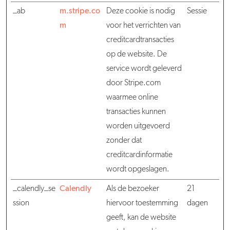
_ab
m.stripe.co
Deze cookie is nodig
Sessie
m
voor het verrichten van
creditcardtransacties
op de website. De
service wordt geleverd
door Stripe.com
waarmee online
transacties kunnen
worden uitgevoerd
zonder dat
creditcardinformatie
wordt opgeslagen.
_calendly_se
Calendly
Als de bezoeker
21
ssion
hiervoor toestemming
dagen
geeft, kan de website