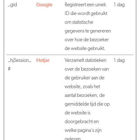
_gid
Google
Registreert een uniek
1 dag
ID die wordt gebruikt
om statistische
gegevens te genereren
over hoe de bezoeker
de website gebruikt.
_hjSession_
Hotjar
Verzamelt statistieken
1 dag
#
over de bezoeken van
de gebruiker aan de
website, zoals het
aantal bezoeken, de
gemiddelde tijd die op
de website is
doorgebracht en
welke pagina's zijn
gelezen.