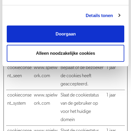
CookieCons
Cookiebot
Slaat de cookiestatus
1 jaar
ent
van de gebruiker op
Details tonen
voor het huidige
domein
Doorgaan
cookieconse
www.spielw
Bepaalt of de bezoeker
1 jaar
nt_level
ork.com
de cookies heeft
Alleen noodzakelijke cookies
geaccepteerd.
cookieconse
www.spielw
Bepaalt of de bezoeker
1 jaar
nt_seen
ork.com
de cookies heeft
geaccepteerd.
cookieconse
www.spielw
Slaat de cookiestatus
1 jaar
nt_system
ork.com
van de gebruiker op
voor het huidige
domein