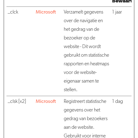
bewaarter
_clck
Microsoft
Verzamelt gegevens
1 jaar
over de navigatie en
het gedrag van de
bezoeker op de
website - Dit wordt
gebruikt om statistische
rapporten en heatmaps
voor de website-
eigenaar samen te
stellen.
_clsk [x2]
Microsoft
Registreert statistische
1 dag
gegevens over het
gedrag van bezoekers
aan de website.
Gebruikt voor interne