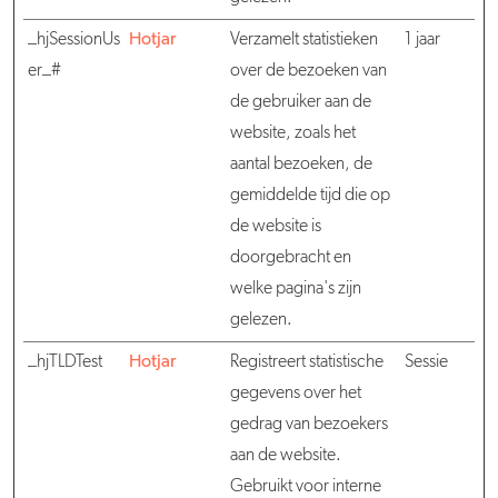
_hjSessionUs
Hotjar
Verzamelt statistieken
1 jaar
er_#
over de bezoeken van
de gebruiker aan de
website, zoals het
aantal bezoeken, de
gemiddelde tijd die op
de website is
doorgebracht en
welke pagina's zijn
gelezen.
_hjTLDTest
Hotjar
Registreert statistische
Sessie
gegevens over het
gedrag van bezoekers
aan de website.
Gebruikt voor interne