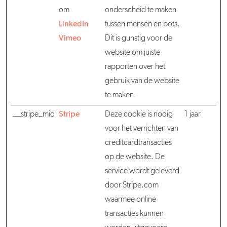
om
onderscheid te maken
LinkedIn
tussen mensen en bots.
Vimeo
Dit is gunstig voor de
website om juiste
rapporten over het
gebruik van de website
te maken.
__stripe_mid
Stripe
Deze cookie is nodig
1 jaar
voor het verrichten van
creditcardtransacties
op de website. De
service wordt geleverd
door Stripe.com
waarmee online
transacties kunnen