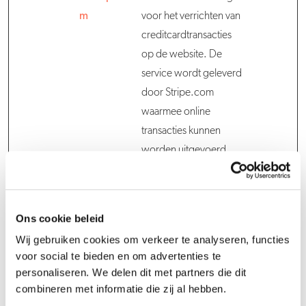
m
voor het verrichten van
creditcardtransacties
op de website. De
service wordt geleverd
door Stripe.com
waarmee online
transacties kunnen
worden uitgevoerd
zonder dat
creditcardinformatie
wordt opgeslagen.
Ons cookie beleid
cf.turnstile.u
Cloudflare
Deze cookie wordt
Permane
Wij gebruiken cookies om verkeer te analyseren, functies
gebruikt om
nt
voor social te bieden en om advertenties te
onderscheid te maken
personaliseren. We delen dit met partners die dit
combineren met informatie die zij al hebben.
tussen mensen en bots.