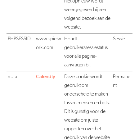
niet opnieuw wordt
weergegeven bij een
volgend bezoek aan de
website.
PHPSESSID
www.spielw
Houdt
Sessie
ork.com
gebruikerssessiestatus
voor alle pagina-
aanvragen bij.
rc::a
Calendly
Deze cookie wordt
Permane
gebruikt om
nt
onderscheid te maken
tussen mensen en bots.
Dit is gunstig voor de
website om juiste
rapporten over het
gebruik van de website