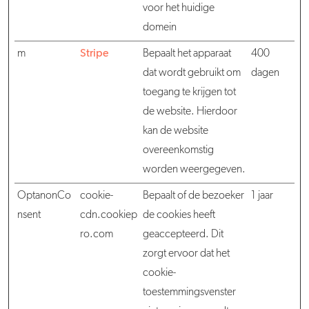
voor het huidige
domein
m
Stripe
Bepaalt het apparaat
400
dat wordt gebruikt om
dagen
toegang te krijgen tot
de website. Hierdoor
kan de website
overeenkomstig
worden weergegeven.
OptanonCo
cookie-
Bepaalt of de bezoeker
1 jaar
nsent
cdn.cookiep
de cookies heeft
ro.com
geaccepteerd. Dit
zorgt ervoor dat het
cookie-
toestemmingsvenster