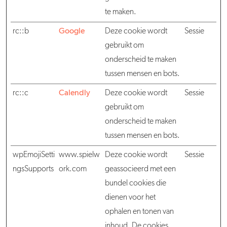
te maken.
rc::b
Google
Deze cookie wordt
Sessie
gebruikt om
onderscheid te maken
tussen mensen en bots.
rc::c
Calendly
Deze cookie wordt
Sessie
gebruikt om
onderscheid te maken
tussen mensen en bots.
wpEmojiSetti
www.spielw
Deze cookie wordt
Sessie
ngsSupports
ork.com
geassocieerd met een
bundel cookies die
dienen voor het
ophalen en tonen van
inhoud. De cookies