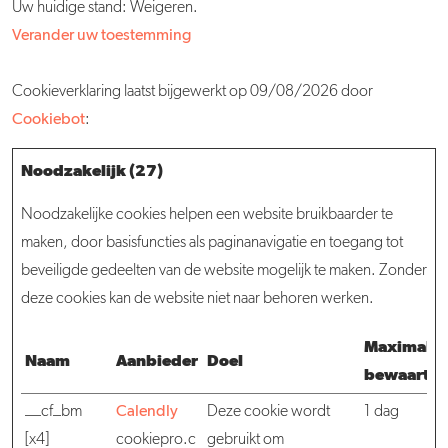
Uw huidige stand: Weigeren.
Verander uw toestemming
Cookieverklaring laatst bijgewerkt op 09/08/2026 door
Cookiebot
:
Noodzakelijk (27)
Noodzakelijke cookies helpen een website bruikbaarder te
maken, door basisfuncties als paginanavigatie en toegang tot
beveiligde gedeelten van de website mogelijk te maken. Zonder
deze cookies kan de website niet naar behoren werken.
Maximale
Naam
Aanbieder
Doel
bewaarter
__cf_bm
Calendly
Deze cookie wordt
1 dag
[x4]
cookiepro.c
gebruikt om