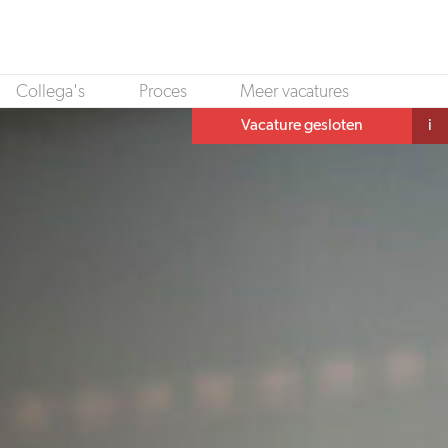
Collega's
Proces
Meer vacatures
Vacature gesloten
i