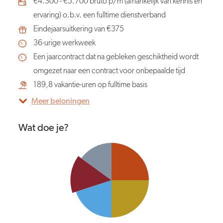
€4.300 - €5.700 bruto p/m (afhankelijk van kennis en
ervaring) o.b.v. een fulltime dienstverband
Eindejaarsuitkering van €375
36-urige werkweek
Een jaarcontract dat na gebleken geschiktheid wordt
omgezet naar een contract voor onbepaalde tijd
189,8 vakantie-uren op fulltime basis
Meer beloningen
Wat doe je?