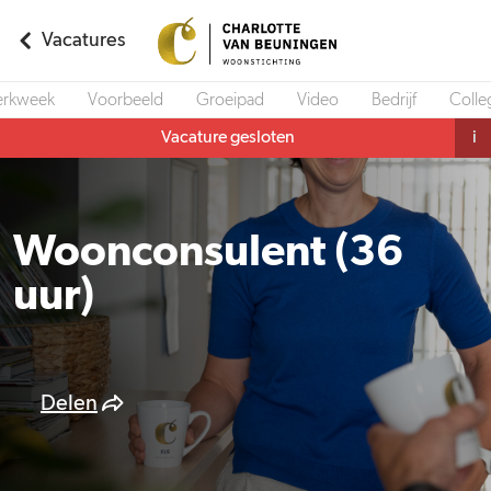
Vacatures
rkweek
Voorbeeld
Groeipad
Video
Bedrijf
Colle
Vacature gesloten
i
Woonconsulent (36
uur)
Delen