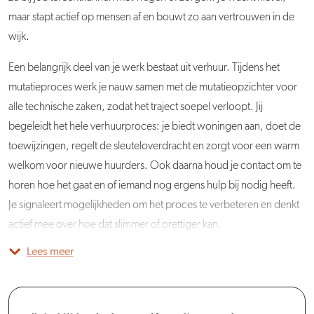
maar stapt actief op mensen af en bouwt zo aan vertrouwen in de
wijk.
Een belangrijk deel van je werk bestaat uit verhuur. Tijdens het
mutatieproces werk je nauw samen met de mutatieopzichter voor
alle technische zaken, zodat het traject soepel verloopt. Jij
begeleidt het hele verhuurproces: je biedt woningen aan, doet de
toewijzingen, regelt de sleuteloverdracht en zorgt voor een warm
welkom voor nieuwe huurders. Ook daarna houd je contact om te
horen hoe het gaat en of iemand nog ergens hulp bij nodig heeft.
Je signaleert mogelijkheden om het proces te verbeteren en denkt
actief mee over hoe dat slimmer of prettiger kan.
Lees meer
Je bent veel in de buurt te vinden. Je signaleert wat er speelt, ziet
Naast het dagelijkse werk in de buurt speel je ook een rol in de
Je bent daarnaast aanspreekpunt voor bewoners met specifieke
Om je werk goed te kunnen doen, leg je afspraken en acties
Iedere Woonconsulent heeft een eigen gebied, maar je staat er
kansen en knelpunten, betrekt de Adviseur Leefbaarheid en
projecten die de komende jaren op de planning staan. Naast de
woonvragen of urgente situaties. Je herkent kwetsbaarheid snel en
zorgvuldig vast. Dat geeft structuur en zorgt ervoor dat jij, je duo-
nooit alleen voor — er is altijd ruimte om samen te sparren of mee te
Participatie hierin en pakt die samen met bewoners en partners op.
verduurzamingsprojecten komen er meerdere
schakelt tijdig partners in. Omdat je zichtbaar aanwezig bent in de
Woonconsulent en andere collega’s altijd goed kunnen aansluiten
denken. Je komt terecht in een betrokken en enthousiast team,