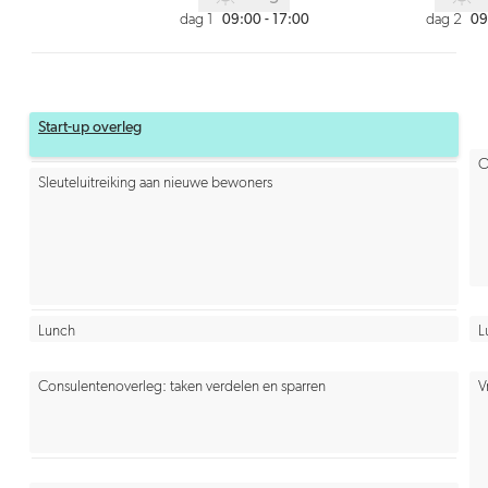
dag 1
dag 2
09:00 - 17:00
09
Start-up overleg
O
Sleuteluitreiking aan nieuwe bewoners
Lunch
L
Consulentenoverleg: taken verdelen en sparren
V