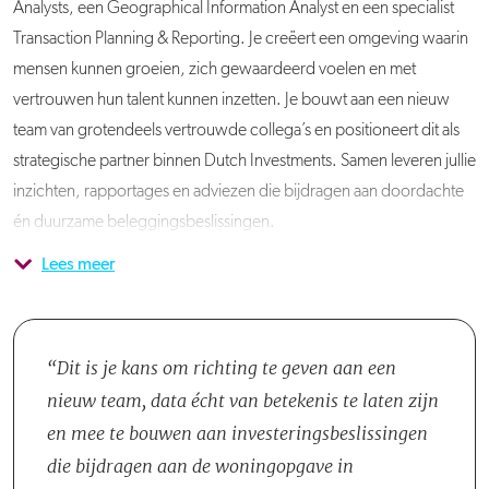
Analysts, een Geographical Information Analyst en een specialist
Transaction Planning & Reporting. Je creëert een omgeving waarin
mensen kunnen groeien, zich gewaardeerd voelen en met
vertrouwen hun talent kunnen inzetten. Je bouwt aan een nieuw
team van grotendeels vertrouwde collega’s en positioneert dit als
strategische partner binnen Dutch Investments. Samen leveren jullie
inzichten, rapportages en adviezen die bijdragen aan doordachte
én duurzame beleggingsbeslissingen.
Lees meer
Je brengt leiderschap en inhoudelijke scherpte samen. Je coacht,
Je beweegt moeiteloos tussen finance, strategie en technologie en
verbindt en stimuleert samenwerking, en draagt actief bij aan een
weet mensen op verschillende niveaus te verbinden. Tegelijkertijd
cultuur waarin eigenaarschap en teamgeest centraal staan. Met
sta je zelf ook met beide voeten in de praktijk. Je bouwt aan een
jouw heldere visie op de waarde van data en analytics geef je
duurzaam teammodel, waarin collega’s elkaar aanvullen, zich
Dit is je kans om richting te geven aan een
richting én ruimte aan het team. Je inspireert collega’s binnen Direct
blijven ontwikkelen en met plezier samenwerken aan impactvolle
nieuw team, data écht van betekenis te laten zijn
Investments en helpt hen stappen te zetten in data gedreven
resultaten.
en mee te bouwen aan investeringsbeslissingen
werken.
die bijdragen aan de woningopgave in