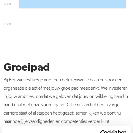
17:00
18:00
Groeipad
Bij Bouwinvest kies je voor een betekenisvolle baan én voor een
organisatie die actief met jouw groeipad meedenkt. We investeren
in jouw ambities, omdat we geloven dat jouw ontwikkeling hand in
hand gaat met onze vooruitgang. Of je nu aan het begin van je
carrière staat of al stappen hebt gezet: samen kijken we continu
naar hoe jij je vaardigheden en competenties verder kunt
versterken. We vinden het belangrijk dat je je bij ons welkom voelt.