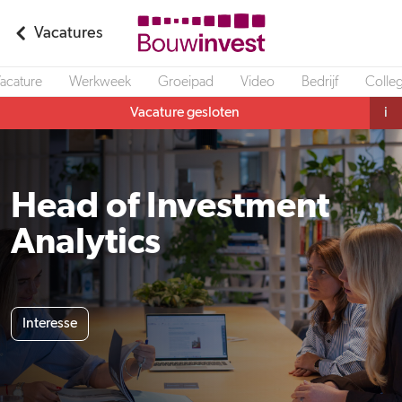
Vacatures
acature
Werkweek
Groeipad
Video
Bedrijf
Colleg
Vacature gesloten
i
Head of Investment
Analytics
Interesse