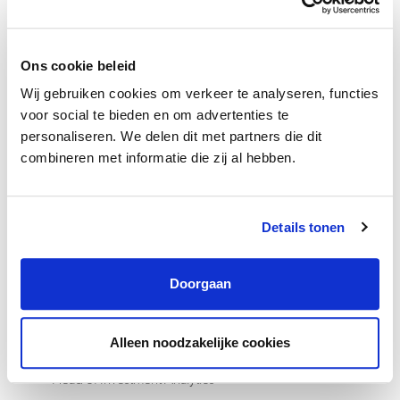
We zoeken mensen met dezelfde drijfveren, maar met zoveel
mogelijk verschillen in achtergrond, opleiding en interesses – want
Ons cookie beleid
diversiteit maakt ons sterker. Je kunt rekenen op aantrekkelijke
arbeidsvoorwaarden die bijdragen aan een gezonde werk-
Wij gebruiken cookies om verkeer te analyseren, functies
voor social te bieden en om advertenties te
privébalans, financiële zekerheid én ruimte om te groeien. Denk
personaliseren. We delen dit met partners die dit
aan hybride werken, een goed pensioen, een ontwikkelbudget en
combineren met informatie die zij al hebben.
volop kansen voor training, opleiding en learning on the job. Bij
Bouwinvest krijg je de ruimte om te bouwen aan vastgoed én aan
jezelf. Jouw groeipad, jouw toekomst.
Details tonen
Doorgaan
Alleen noodzakelijke cookies
Head of Investment Analytics