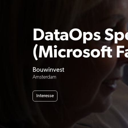
DataOps Spe
(Microsoft F
Bouwinvest
Amsterdam
Interesse