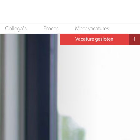
Collega's
Proces
Meer vacatures
Vacature gesloten
i