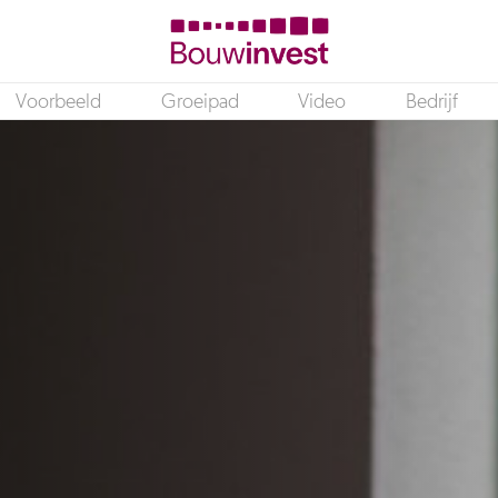
Voorbeeld
Groeipad
Video
Bedrijf
DataOps Specialist (Microsoft Fabric)