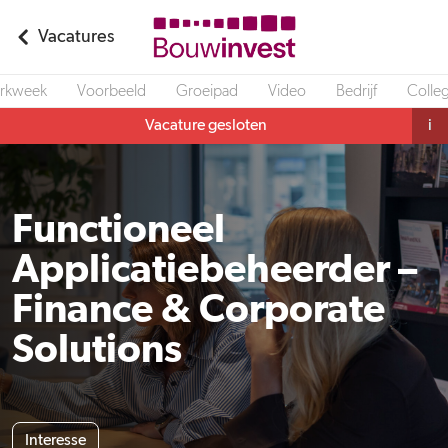
Vacatures
rkweek
Voorbeeld
Groeipad
Video
Bedrijf
Colleg
Vacature gesloten
i
Functioneel
Applicatiebeheerder –
Finance & Corporate
Solutions
Interesse