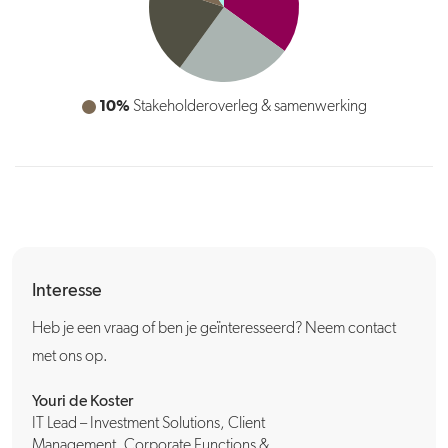
10%
10%
Datakwaliteit, governance & gebruikersbeheer
Stakeholderoverleg & samenwerking
Interesse
Heb je een vraag of ben je geïnteresseerd? Neem contact
met ons op.
Youri de Koster
IT Lead – Investment Solutions, Client
Management, Corporate Functions &