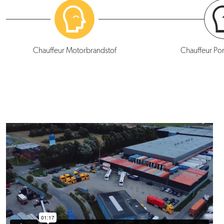
Voorbeeldagenda
T
Chauffeur Motorbrandstof
Chauffeur Po