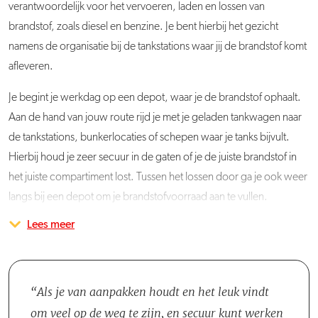
verantwoordelijk voor het vervoeren, laden en lossen van
brandstof, zoals diesel en benzine. Je bent hierbij het gezicht
namens de organisatie bij de tankstations waar jij de brandstof komt
afleveren.
Je begint je werkdag op een depot, waar je de brandstof ophaalt.
Aan de hand van jouw route rijd je met je geladen tankwagen naar
de tankstations, bunkerlocaties of schepen waar je tanks bijvult.
Hierbij houd je zeer secuur in de gaten of je de juiste brandstof in
het juiste compartiment lost. Tussen het lossen door ga je ook weer
langs bij een depot om je brandstofvoorraad aan te vullen.
Lees meer
Je rijdt voornamelijk in Nederland en soms in België. Wanneer er
tijdens de route veranderingen in de planning ontstaan, waardoor
je bijvoorbeeld vertraging oploopt, overleg je met de Planner hoe
je dit oplost. Het Chauffeursteam van Boere Transport bestaat uit
Als je van aanpakken houdt en het leuk vindt
zowel mannen als vrouwen van verschillende leeftijden.
om veel op de weg te zijn, en secuur kunt werken