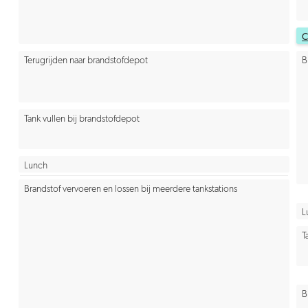
C
Terugrijden naar brandstofdepot
B
Tank vullen bij brandstofdepot
Lunch
Brandstof vervoeren en lossen bij meerdere tankstations
L
T
B