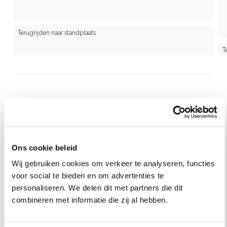
Terugrijden naar standplaats
T
Voorbeeld uit de
Ons cookie beleid
praktijk
Wij gebruiken cookies om verkeer te analyseren, functies
voor social te bieden en om advertenties te
personaliseren. We delen dit met partners die dit
combineren met informatie die zij al hebben.
Op het laaddepot krijg je te horen dat het
product dat je moet laden op is. Wat doe je?