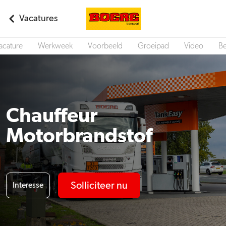
Vacatures
acature
Werkweek
Voorbeeld
Groeipad
Video
Be
Chauffeur
Motorbrandstof
Solliciteer nu
Interesse