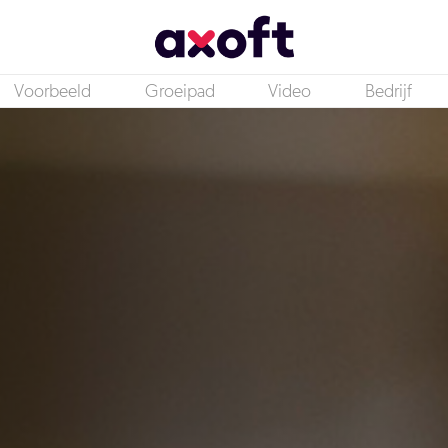
Voorbeeld
Groeipad
Video
Bedrijf
Accountmanager New Business