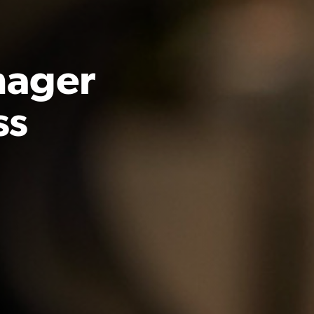
nager
ss