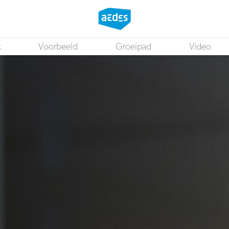
k
Voorbeeld
Groeipad
Video
Adviseur Data & Benchmark