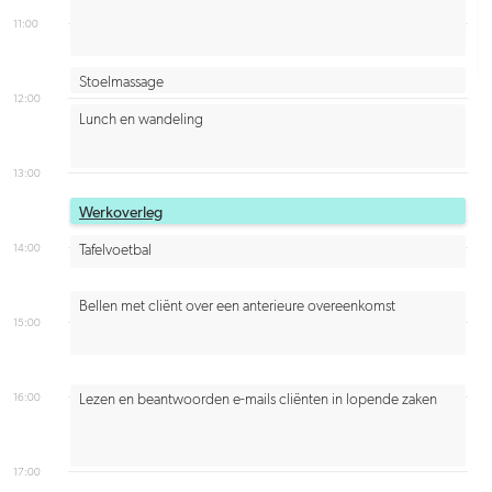
11:00
Stoelmassage
12:00
Lunch en wandeling
13:00
Werkoverleg
14:00
Tafelvoetbal
Bellen met cliënt over een anterieure overeenkomst
15:00
16:00
Lezen en beantwoorden e-mails cliënten in lopende zaken
17:00