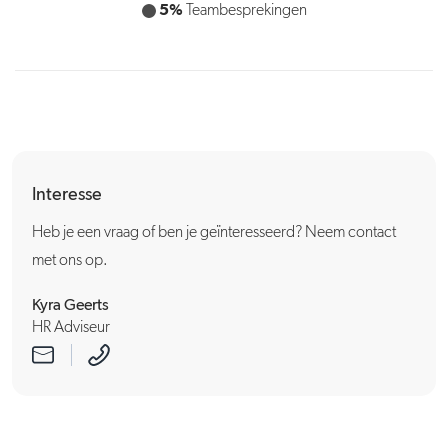
20%
5%
Teambesprekingen
Acquisitie uitvoeren
Interesse
Heb je een vraag of ben je geïnteresseerd? Neem contact
met ons op.
Kyra Geerts
HR Adviseur