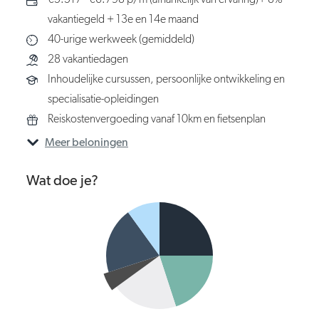
€5.517 - €6.798 p/m (afhankelijk van ervaring)+ 8%
vakantiegeld + 13e en 14e maand
40-urige werkweek (gemiddeld)
28 vakantiedagen
Inhoudelijke cursussen, persoonlijke ontwikkeling en
specialisatie-opleidingen
Reiskostenvergoeding vanaf 10km en fietsenplan
Meer beloningen
Wat doe je?