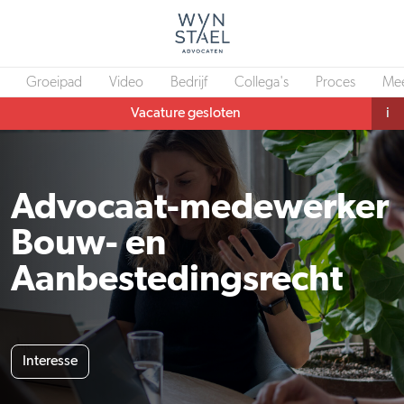
Groeipad
Video
Bedrijf
Collega's
Proces
Mee
Vacature gesloten
i
Advocaat-medewerker
Bouw- en
Aanbestedingsrecht
Interesse