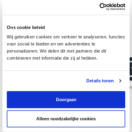
Door deze verantwoordelijkheden op zich te nemen, groeien
medewerkers niet alleen in ervaring maar ook in zelfvertrouwen.
Bovendien worden verschillende mogelijkheden geboden voor
verdere educatie, zoals opleidingen, seminars, cursussen en
Ons cookie beleid
lezingen.
Wij gebruiken cookies om verkeer te analyseren, functies
voor social te bieden en om advertenties te
personaliseren. We delen dit met partners die dit
combineren met informatie die zij al hebben.
Details tonen
Advocaat-stagiair
Advocaat-
Doorgaan
Alleen noodzakelijke cookies