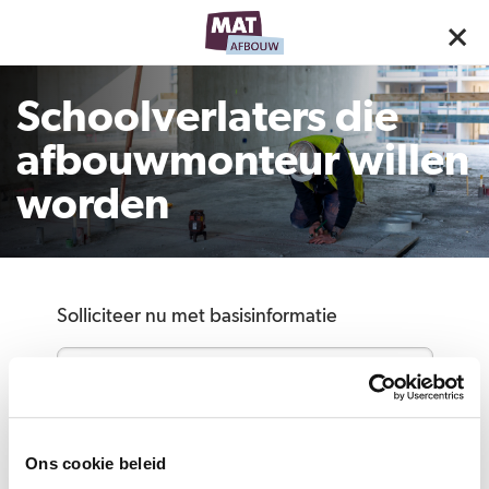
Schoolverlaters die
afbouwmonteur willen
worden
Solliciteer nu met basisinformatie
Voeg meer info toe om je kansen te
Ons cookie beleid
vergroten