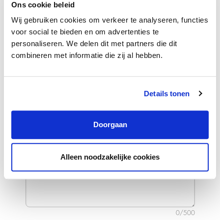
Ons cookie beleid
Voeg meer info toe om je kansen te
Wij gebruiken cookies om verkeer te analyseren, functies
vergroten
voor social te bieden en om advertenties te
personaliseren. We delen dit met partners die dit
Upload cv
combineren met informatie die zij al hebben.
Details tonen
Doorgaan
Alleen noodzakelijke cookies
0/500