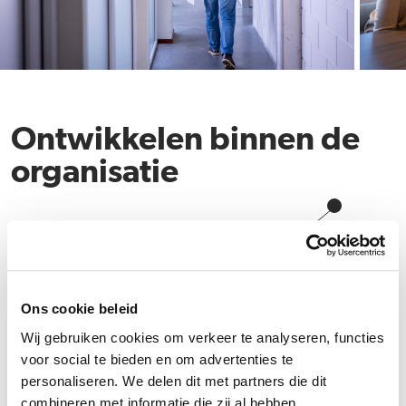
Ontwikkelen binnen de
organisatie
Ons cookie beleid
Wij gebruiken cookies om verkeer te analyseren, functies
voor social te bieden en om advertenties te
personaliseren. We delen dit met partners die dit
combineren met informatie die zij al hebben.
Bij WYwonen besteden we veel aandacht aan leren en