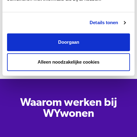
ontwikkelen. Zowel vakinhoudelijke als persoonlijke ontwikkeling.
Je leidinggevende maakt met jou tijdens de inwerkperiode
Details tonen
afspraken over eventueel te volgen opleidingen/cursussen.
Alle
medewerkers hebben daarnaast de beschikking over een
Doorgaan
individueel loopbaanbudget (ILOB). Ook zijn wij lid van de
Corporatie Academie: deze is toegankelijk voor alle medewerkers.
Alleen noodzakelijke cookies
Waarom werken bij
WYwonen