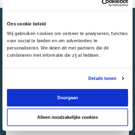
Ons cookie beleid
Waarom werken bij
Wij gebruiken cookies om verkeer te analyseren, functies
Timmerije
voor social te bieden en om advertenties te
personaliseren. We delen dit met partners die dit
combineren met informatie die zij al hebben.
Daphne
Details tonen
Opleidingscoördinator en Proces Engineer,
werkzaam binnen de Procesgroep
Doorgaan
Voor mijn vorige opleiding heb ik een langere tijd stage
gelopen bij Timmerije. Naar deze stage ben ik bij Timmerije
Alleen noodzakelijke cookies
gaan werken en heb ik op een later moment gesolliciteerd
voor mijn huidige functie.