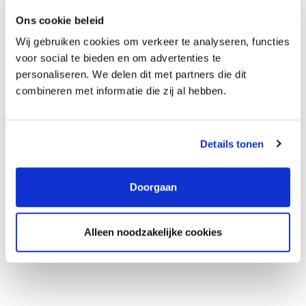
organisatie
Ons cookie beleid
Wij gebruiken cookies om verkeer te analyseren, functies
voor social te bieden en om advertenties te
personaliseren. We delen dit met partners die dit
combineren met informatie die zij al hebben.
Details tonen
Binnen SIX heb je de vrijheid om jezelf als Advocaat en op
Doorgaan
persoonlijk vlak te ontwikkelen. Naast de permanente
opleidingsverplichtingen heb je de mogelijkheid om een
Alleen noodzakelijke cookies
specialisatie-opleiding te volgen, zoals Grotius. Ook is het mogelijk
om te doceren en te publiceren over je vakgebied.