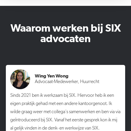
Waarom werken bij SIX
advocaten
Wing Yen Wong
Advocaat-Medewerker, Huurrecht
Sinds 2021 ben ik werkzaam bij SIX. Hiervoor heb ik een
eigen praktijk gehad met een andere kantoorgenoot. Ik
wilde graag weer met collega's samenwerken en ben via via
geïntroduceerd bij SIX. Vanaf het eerste gesprek kon ik mij
al gelijk vinden in de denk- en werkwijze van SIX.