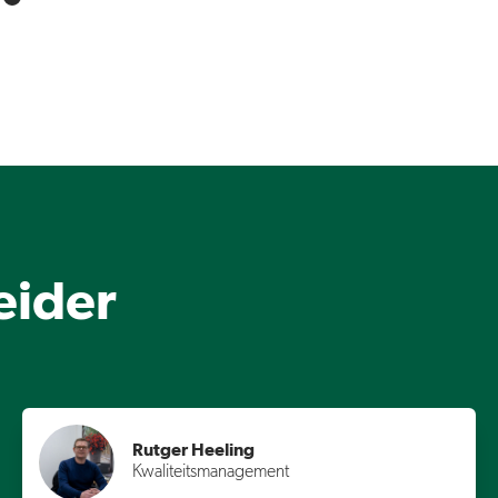
eider
Rutger Heeling
Kwaliteitsmanagement