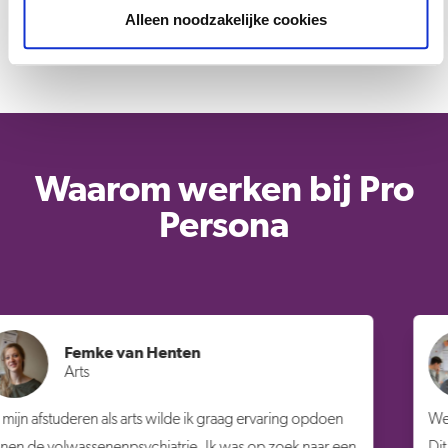
Alleen noodzakelijke cookies
de jaarlijkse Dag van de Leidinggevende.
Waarom werken bij Pro
Persona
Lissy Brouwer
Begeleider Braamberg Opname afde
volwassenen
g opdoen
Werken bij Pro Persona betekent dat geen dag hetz
 naar een
Dit werkt erg verfrissend omdat ik mezelf hierdoor b