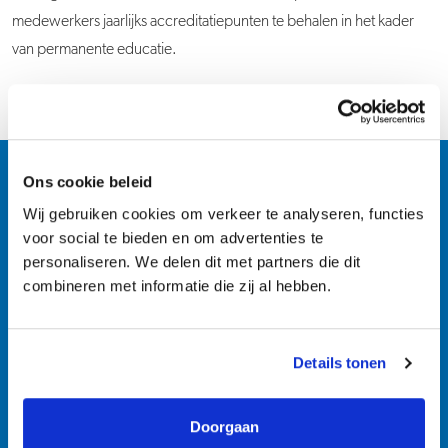
medewerkers jaarlijks accreditatiepunten te behalen in het kader
van permanente educatie.
Ons cookie beleid
Waarom werken bij
Wij gebruiken cookies om verkeer te analyseren, functies
voor social te bieden en om advertenties te
Mathot Medische
personaliseren. We delen dit met partners die dit
Speciaalzaken
combineren met informatie die zij al hebben.
Details tonen
Liza de Bruijn
Doorgaan
Manager Marketing & Communicatie