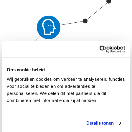
De gemeente Delft vindt het belangrijk dat jij je als medewerker
Ons cookie beleid
ontwikkelt, je talenten inzet en het juiste werk doet. Hiervoor
Wij gebruiken cookies om verkeer te analyseren, functies
bespreek je regelmatig jouw professionele ontwikkeling met je
voor social te bieden en om advertenties te
leidinggevende. Om dat gesprek en jouw ontwikkeling te
personaliseren. We delen dit met partners die dit
ondersteunen, wordt er gewerkt met Kenneth, het
combineren met informatie die zij al hebben.
leermanagementsysteem van de gemeente Delft. Via Kenneth kun
je online trainingen en cursussen volgen, zowel digitaal als op
Details tonen
locatie. Al jouw leer- en ontwikkelactiviteiten staan in je