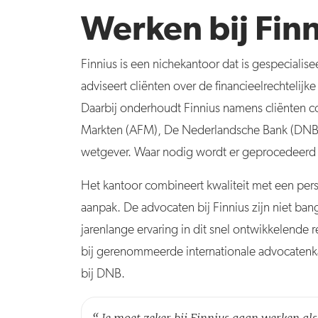
Werken bij Fin
Finnius is een nichekantoor dat is gespecialise
adviseert cliënten over de financieelrechtelijk
Daarbij onderhoudt Finnius namens cliënten co
Markten (AFM), De Nederlandsche Bank (DNB)
wetgever. Waar nodig wordt er geprocedeerd 
Het kantoor combineert kwaliteit met een pers
aanpak. De advocaten bij Finnius zijn niet ba
jarenlange ervaring in dit snel ontwikkelende
bij gerenommeerde internationale advocatenkan
bij DNB.
“
Je moet zeker bij Finnius gaan werken als