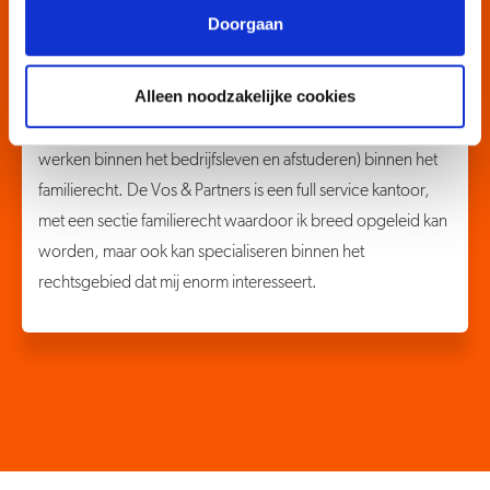
Doorgaan
Bente
Advocaat Stagiair, Personen & Familierecht,
Reizen
Alleen noodzakelijke cookies
Ik wilde graag de stap zetten richting de advocatuur (na
werken binnen het bedrijfsleven en afstuderen) binnen het
familierecht. De Vos & Partners is een full service kantoor,
met een sectie familierecht waardoor ik breed opgeleid kan
worden, maar ook kan specialiseren binnen het
rechtsgebied dat mij enorm interesseert.