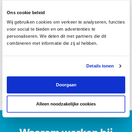
Ons cookie beleid
Wij gebruiken cookies om verkeer te analyseren, functies
voor social te bieden en om advertenties te
personaliseren. We delen dit met partners die dit
combineren met informatie die zij al hebben.
Ontwikkelingsgericht” is een van de kernwaarden van Boontje
Details tonen
Advocaten & Mediators. Wij hechten veel waarde aan ontwikkelen
en verbeteren en staan daarom open om te leren, zowel als
persoon als vakinhoudelijk.
Doorgaan
Alleen noodzakelijke cookies