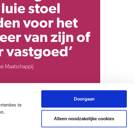
luie stoel
den voor het
er van zijn of
r vastgoed’
e Maatschappij
Doorgaan
rtenties te
en.
Alleen noodzakelijke cookies