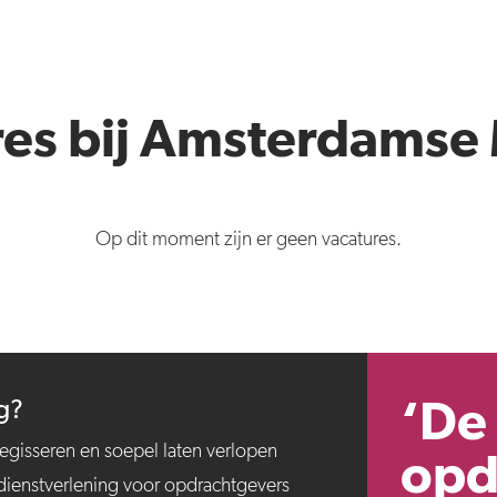
es bij Amsterdamse
Op dit moment zijn er geen vacatures.
ng?
‘De
regisseren en soepel laten verlopen
opd
 dienstverlening voor opdrachtgevers