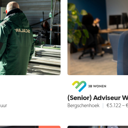
(Senior) Adviseur 
 uur
Bergschenhoek
€5.122 –