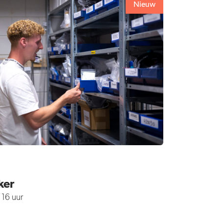
Nieuw
ker
16 uur