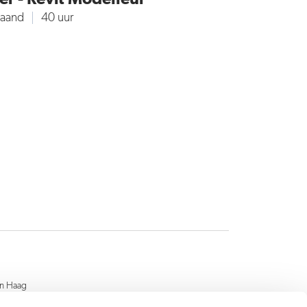
maand
40 uur
en Haag