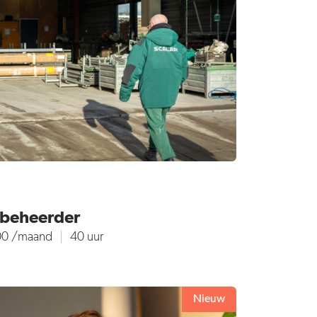
nbeheerder
00 /maand
40 uur
Nieuw