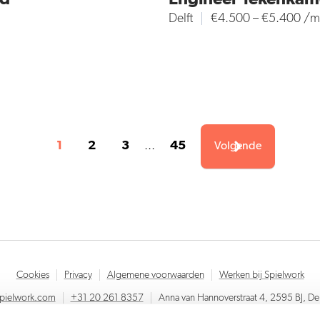
Delft
€4.500 – €5.400 /
1
2
3
...
45
Volgende
Cookies
Privacy
Algemene voorwaarden
Werken bij Spielwork
spielwork.com
+31 20 261 8357
Anna van Hannoverstraat 4, 2595 BJ, D