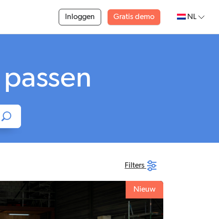
Inloggen
Gratis demo
NL
u passen
Filters
Nieuw