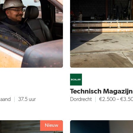
Technisch Magazij
maand
37.5 uur
Dordrecht
€2.500 – €3.5
Nieuw