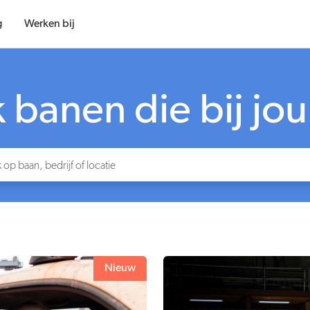
g
Werken bij
banen die bij jo
Nieuw