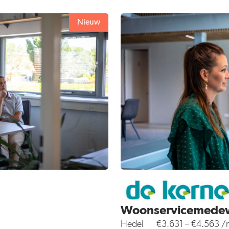
Nieuw
Woonservicemede
Hedel
€3.631 – €4.563 