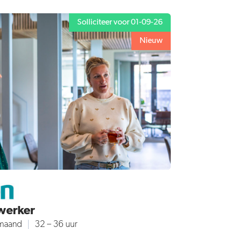
Solliciteer voor 01-09-26
Nieuw
werker
/maand
32 – 36 uur