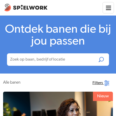
Ontdek banen die bij
jou passen
Alle banen
Filters
Nieuw